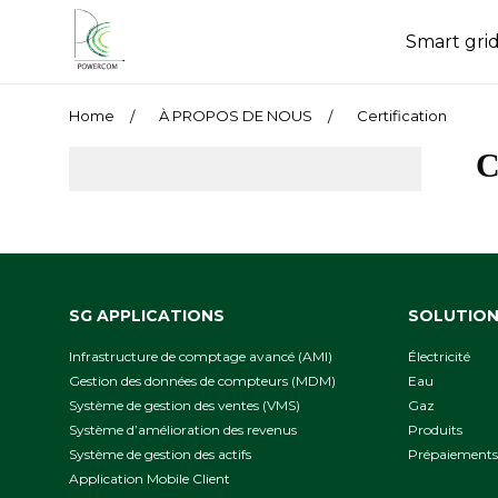
Smart gri
Home
À PROPOS DE NOUS
Сertification
С
SG APPLICATIONS
SOLUTIO
Infrastructure de comptage avancé (AMI)
Électricité
Gestion des données de compteurs (MDM)
Eau
Système de gestion des ventes (VMS)
Gaz
Système d’amélioration des revenus
Produits
Système de gestion des actifs
Prépaiements
Application Mobile Client