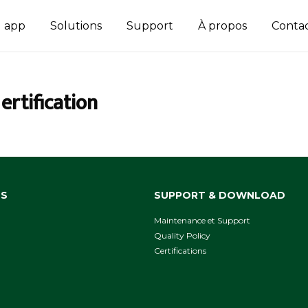
d app
Solutions
Support
À propos
Conta
ertification
NS
SUPPORT & DOWNLOAD
Maintenance et Support
Quality Policy
Сertifications