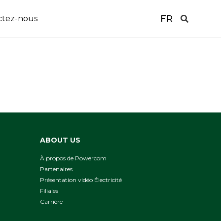
FR
ctez-nous
ABOUT US
À propos de Powercom
Partenaires
Présentation vidéo Électricité
Filiales
Сarrière