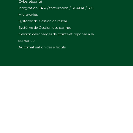
Cybersécurité
Intégration ERP / facturation / SCADA / SIG
Micro-grids
Système de Gestion de réseau
Système de Gestion des pannes
Gestion des charges de pointe et réponse à la
demande
Automatisation des effectifs