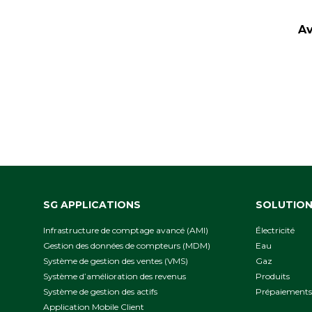
Av
SG APPLICATIONS
SOLUTIO
Infrastructure de comptage avancé (AMI)
Électricité
Gestion des données de compteurs (MDM)
Eau
Système de gestion des ventes (VMS)
Gaz
Système d’amélioration des revenus
Produits
Système de gestion des actifs
Prépaiements
Application Mobile Client