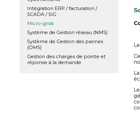
Intégration ERP / facturation /
S
SCADA / SIG
Micro-grids
Co
Système de Gestion réseau (NMS)
Système de Gestion des pannes
Le
(OMS)
Ce
Gestion des charges de pointe et
no
réponse à la demande
La
éc
Le
gé
co
co