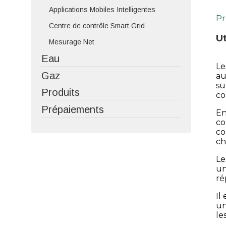
Applications Mobiles Intelligentes
Pr
Centre de contrôle Smart Grid
Ut
Mesurage Net
Eau
Le
Gaz
au
su
Produits
co
Prépaiements
En
co
co
ch
Le
un
ré
Il
un
le