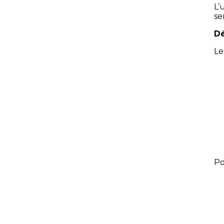
L’
se
Dé
Le
Po