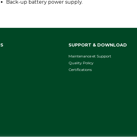
Back-up battery power supply.
NS
SUPPORT & DOWNLOAD
Maintenance et Support
Quality Policy
Сertifications